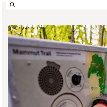
Sport og aktiviteter
Overnatning
Spisesteder
Oplevelser
Øhop
Outdoor
Det sker