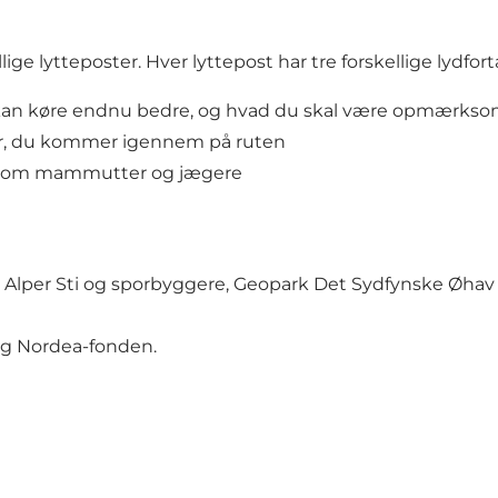
e lytteposter. Hver lyttepost har tre forskellige lydfort
 du kan køre endnu bedre, og hvad du skal være opmærkso
tur, du kommer igennem på ruten
eret om mammutter og jægere
Alper Sti og sporbyggere, Geopark Det Sydfynske Øhav 
og Nordea-fonden.