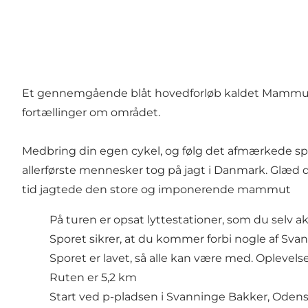
Et gennemgående blåt hovedforløb kaldet Mammut T
fortællinger om området.
Medbring din egen cykel, og følg det afmærkede spor
allerførste mennesker tog på jagt i Danmark. Glæd di
tid jagtede den store og imponerende mammut
På turen er opsat lyttestationer, som du selv ak
Sporet sikrer, at du kommer forbi nogle af S
Sporet er lavet, så alle kan være med. Oplevelsen 
Ruten er 5,2 km
Start ved p-pladsen i Svanninge Bakker, Odens