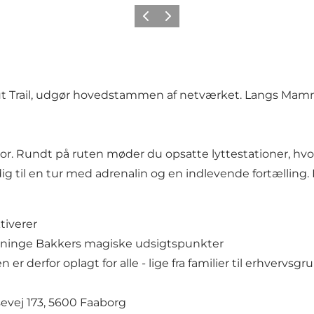
Forrige billede
Næste billede
rail, udgør hovedstammen af netværket. Langs Mammut
. Rundt på ruten møder du opsatte lyttestationer, hvor d
g til en tur med adrenalin og en indlevende fortælling. D
tiverer
vanninge Bakkers magiske udsigtspunkter
er derfor oplagt for alle - lige fra familier til erhvervsgr
evej 173, 5600 Faaborg