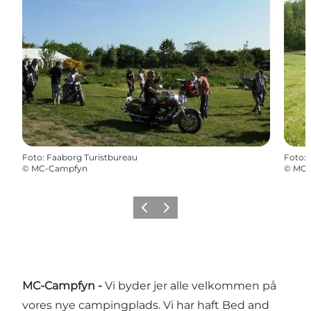
Foto
:
Faaborg Turistbureau
Foto
:
©
MC-Campfyn
©
MC-
Forrige billede
Næste billede
MC-Campfyn -
Vi byder jer alle velkommen på
vores nye campingplads. Vi har haft Bed and