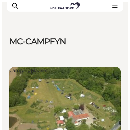
MC-CAMPFYN
Overnatning
Spisesteder
Oplevelser
Campingpladser
Øhop
Outdoor
Det sker