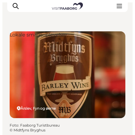
Lokale smagsoplevelser
Overnatning
Spisesteder
Oplevelser
Øhop
Outdoor
Det sker
Årslev, Fyn og øerne
Foto
:
Faaborg Turistbureau
©
Midtfyns Bryghus