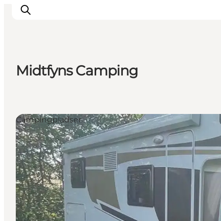
Midtfyns Camping
Overnatning
Spisesteder
Oplevelser
Campingpladser
Øhop
Outdoor
Det sker