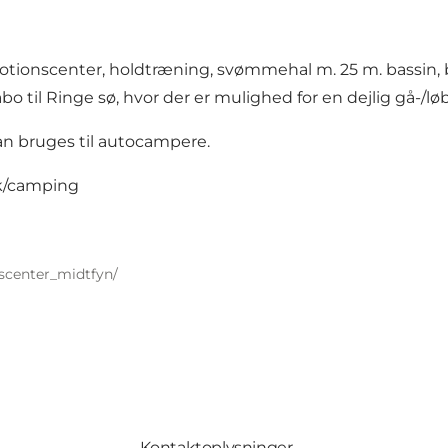
otionscenter, holdtræning, svømmehal m. 25 m. bassin,
bo til Ringe sø, hvor der er mulighed for en dejlig gå-/lø
kan bruges til autocampere.
k/camping
scenter_midtfyn/
Kontaktoplysninger