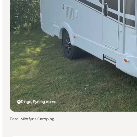
Ringe, Fyn og øerne
Foto
:
Midtfyns Camping