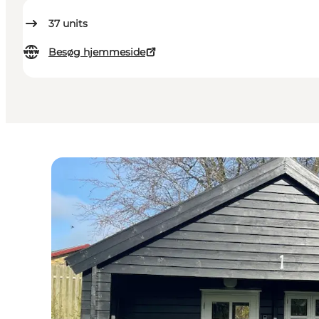
37
units
Besøg hjemmeside