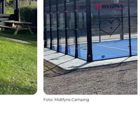
Foto
:
Midtfyns Camping