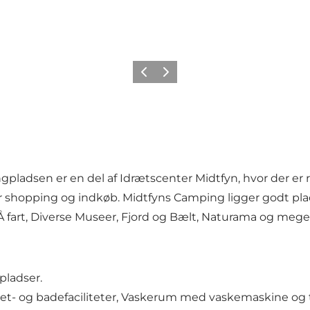
Forrige billede
Næste billede
ladsen er en del af Idrætscenter Midtfyn, hvor der er ri
or shopping og indkøb. Midtfyns Camping ligger godt pla
 fart, Diverse Museer, Fjord og Bælt, Naturama og mege
pladser.
et- og badefaciliteter, Vaskerum med vaskemaskine og 