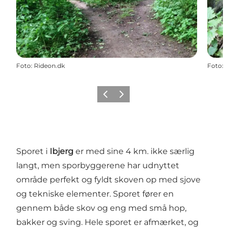
Foto
:
Rideon.dk
Foto
:
Forrige billede
Næste billede
Sporet i
Ibjerg
er med sine 4 km. ikke særlig
langt, men sporbyggerene har udnyttet
område perfekt og fyldt skoven op med sjove
og tekniske elementer. Sporet fører en
gennem både skov og eng med små hop,
bakker og sving. Hele sporet er afmærket, og