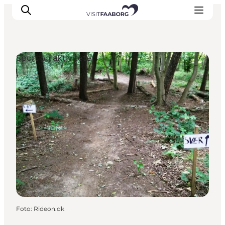
Sport og aktiviteter
Overnatning
Spisesteder
Oplevelser
Øhop
Outdoor
Det sker
Foto
:
Rideon.dk