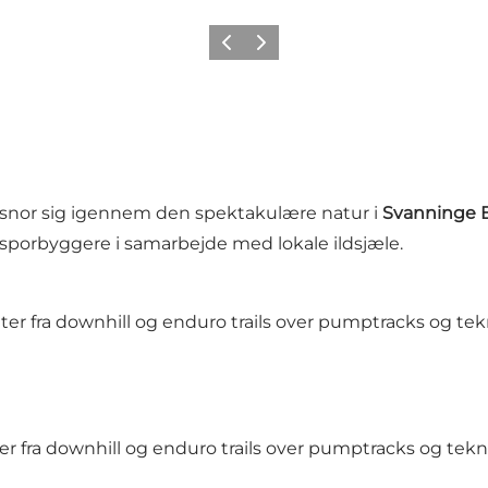
Forrige billede
Næste billede
r snor sig igennem den spektakulære natur i
Svanninge 
e sporbyggere i samarbejde med lokale ildsjæle.
er fra downhill og enduro trails over pumptracks og tekni
r fra downhill og enduro trails over pumptracks og teknik