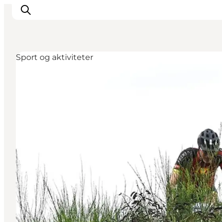
Sport og aktiviteter
Overnatning
Spisesteder
Oplevelser
Øhop
Outdoor
Det sker