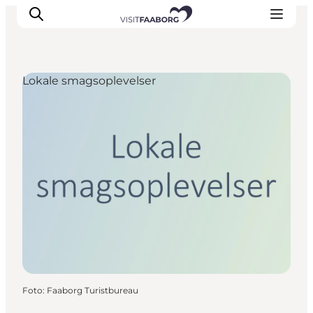
Lokale smagsoplevelser
Overnatning
Spisesteder
Oplevelser
Øhop
Outdoor
Det sker
Foto
:
Faaborg Turistbureau