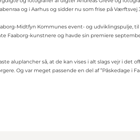
rgdigte og fotografier af digter Andreas Greve og fotogra
benraa og i Aarhus og sidder nu som frise på Værftsvej 3
borg-Midtfyn Kommunes event- og udviklingspulje, til a
nte Faaborg-kunstnere og havde sin premiere september 
faste aluplancher så, at de kan vises i alt slags vejr i d
 borgere. Og var meget passende en del af ”Påskedage i