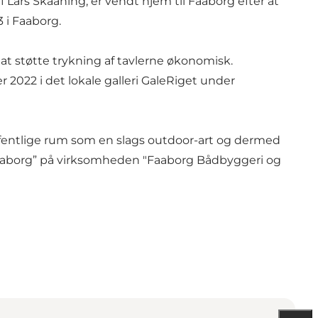
f Lars Skaaning, er vendt hjem til Faaborg efter at
 i Faaborg.
t støtte trykning af tavlerne økonomisk.
2022 i det lokale galleri GaleRiget under
et offentlige rum som en slags outdoor-art og dermed
 Faaborg” på virksomheden "Faaborg Bådbyggeri og