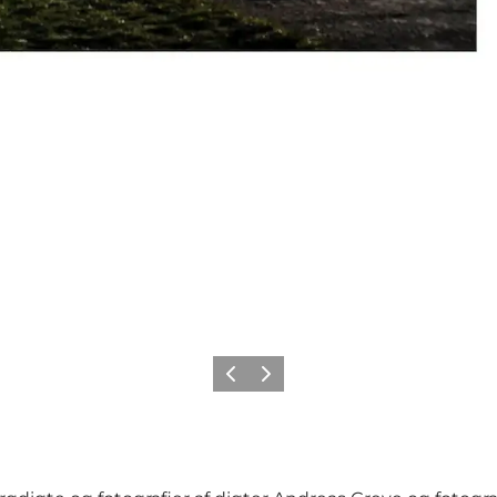
Forrige billede
Næste billede