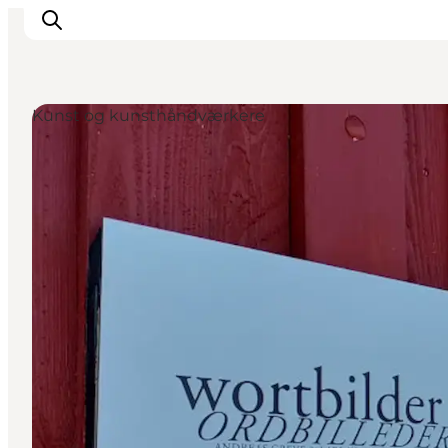
Kunst og kunsthåndværkere
Overnatning
Spisesteder
Oplevelser
Øhop
Outdoor
Det sker