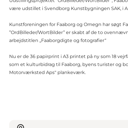
Udstillingsprojektet ”OrdBilleder/WortBilder”, Faabo
være udstillet i Svendborg Kunstbygningen SAK, i Aa
Kunstforeningen for Faaborg og Omegn har søgt Faa
”OrdBilleder/WortBilder” er skabt af de to ovennæv
arbejdstitlen „Faaborgdigte og fotografier“
Nu er de 36 papirprint i A3 printet på ny som 18 vejr
som et kulturbidrag til Faaborg, byens turister og
Motorværksted Aps" plankeværk.