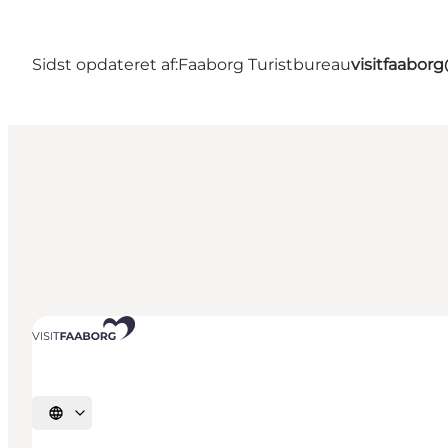
Sidst opdateret af:
Faaborg Turistbureau
visitfaabor
Vælg sprog