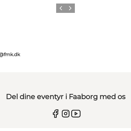
Forrige billede
Næste billede
g@fmk.dk
Del dine eventyr i Faaborg med os