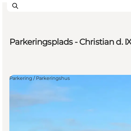
Parkeringsplads - Christian d. 
Overnatning
Spisesteder
Oplevelser
Øhop
Parkering / Parkeringshus
Outdoor
Det sker