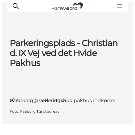
Parkeringsplads - Christian
Overnatning
d. IX Vej ved det Hvide
Spisesteder
Pakhus
Oplevelser
Øhop
Outdoor
Det sker
Parkering / Parkeringshus
Foto
:
Faaborg Turistbureau