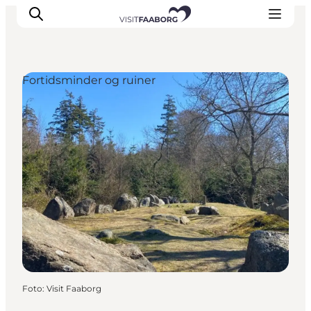
Fortidsminder og ruiner
Overnatning
Spisesteder
Oplevelser
Øhop
Outdoor
Det sker
Foto
:
Visit Faaborg