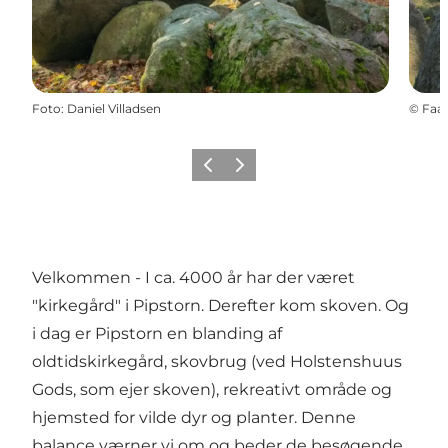
Foto
:
Daniel Villadsen
©
Faab
Forrige billede
Næste billede
Velkommen - I ca. 4000 år har der været
"kirkegård" i Pipstorn. Derefter kom skoven. Og
i dag er Pipstorn en blanding af
oldtidskirkegård, skovbrug (ved Holstenshuus
Gods, som ejer skoven), rekreativt område og
hjemsted for vilde dyr og planter. Denne
balance værner vi om og beder de besøgende