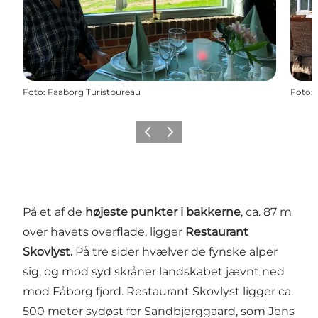
Foto
:
Faaborg Turistbureau
Foto
:
Forrige billede
Næste billede
På et af de
højeste punkter i bakkerne
, ca. 87 m
over havets overflade, ligger
Restaurant
Skovlyst.
På tre sider hvælver de fynske alper
sig, og mod syd skråner landskabet jævnt ned
mod Fåborg fjord. Restaurant Skovlyst ligger ca.
500 meter sydøst for Sandbjerggaard, som Jens