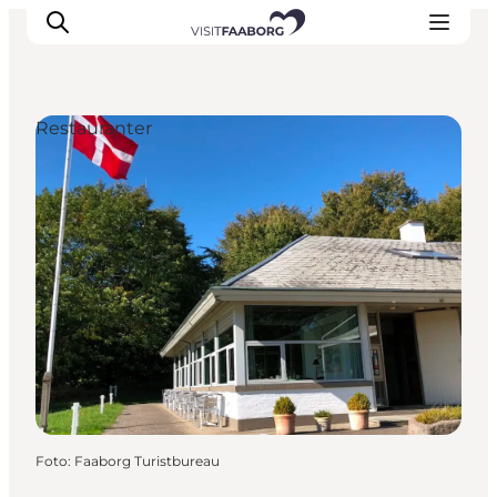
Restauranter
Overnatning
Spisesteder
Oplevelser
Øhop
Outdoor
Det sker
Foto
:
Faaborg Turistbureau