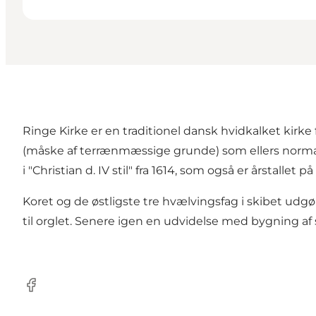
Ringe Kirke er en traditionel dansk hvidkalket kirke f
(måske af terrænmæssige grunde) som ellers normal
i "Christian d. IV stil" fra 1614, som også er årstallet p
Koret og de østligste tre hvælvingsfag i skibet udg
til orglet. Senere igen en udvidelse med bygning a
Facebook