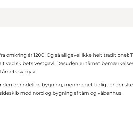
ra omkring år 1200. Og så alligevel ikke helt traditionel: 
t ved skibets vestgavl. Desuden er tårnet bemærkelsesv
å tårnets sydgavl.
ør den oprindelige bygning, men meget tidligt er der sk
f sideskib mod nord og bygning af tårn og våbenhus.