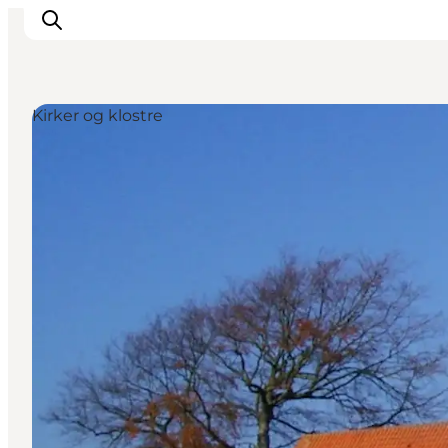
Kirker og klostre
Overnatning
Spisesteder
Oplevelser
Øhop
Outdoor
Det sker