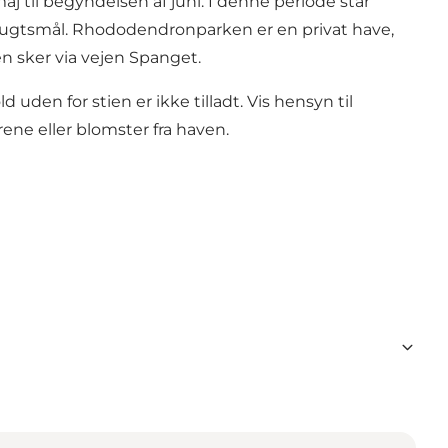
j til begyndelsen af juni. I denne periode står
dflugtsmål. Rhododendronparken er en privat have,
 sker via vejen Spanget.
 uden for stien er ikke tilladt. Vis hensyn til
rene eller blomster fra haven.