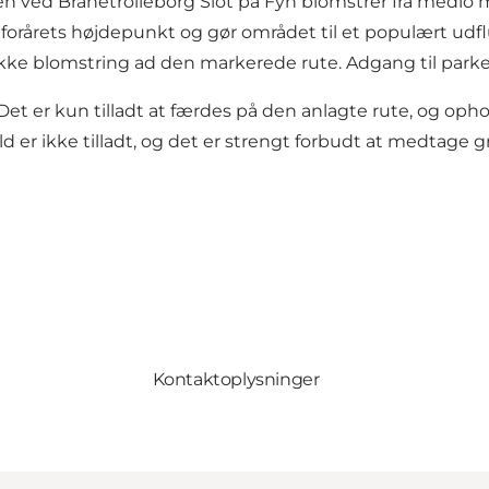
n ved Brahetrolleborg Slot på Fyn blomstrer fra medio ma
er forårets højdepunkt og gør området til et populært u
e blomstring ad den markerede rute. Adgang til parken
Det er kun tilladt at færdes på den anlagte rute, og ophold
d er ikke tilladt, og det er strengt forbudt at medtage g
Kontaktoplysninger