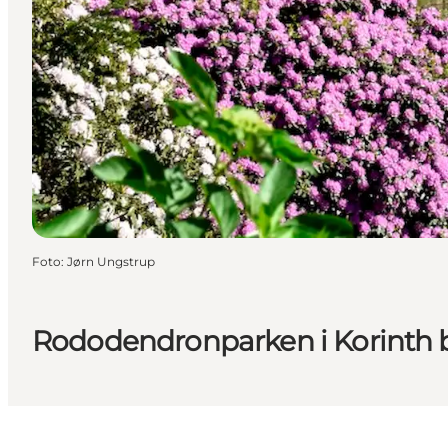
Foto
:
Jørn Ungstrup
Rododendronparken i Korinth 