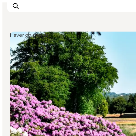
Haver og parker
Overnatning
Spisesteder
Oplevelser
Øhop
Outdoor
Det sker