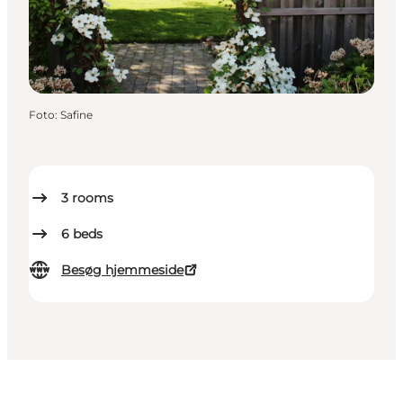
Foto
:
Safine
3
rooms
6
beds
Besøg hjemmeside