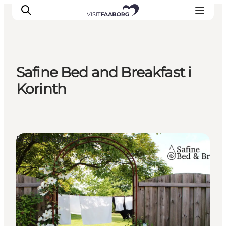
Safine Bed and Breakfast i
Overnatning
Korinth
Spisesteder
Oplevelser
Øhop
Bed & Breakfast
Outdoor
Det sker