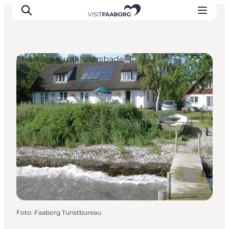
Strande og udendørsbade
Overnatning
Spisesteder
Oplevelser
Øhop
Outdoor
Det sker
Foto
:
Faaborg Turistbureau