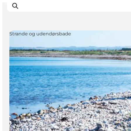
Strande og udendørsbade
Overnatning
Spisesteder
Oplevelser
Øhop
Outdoor
Det sker