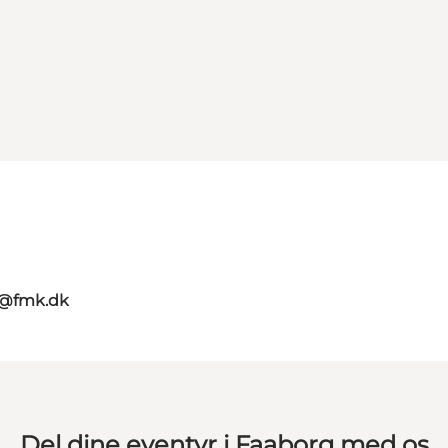
g@fmk.dk
Del dine eventyr i Faaborg med os