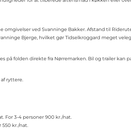
gheder for at tilberede aftensmad i køkken eller over
e omgivelser ved Svanninge Bakker. Afstand til Riderute 
nninge Bjerge, hvilket gør Tidselkroggard meget velegne
 på folden direkte fra Nørremarken. Bil og trailer kan pa
f ryttere.
at. For 3-4 personer 900 kr./nat.
 550 kr./nat.