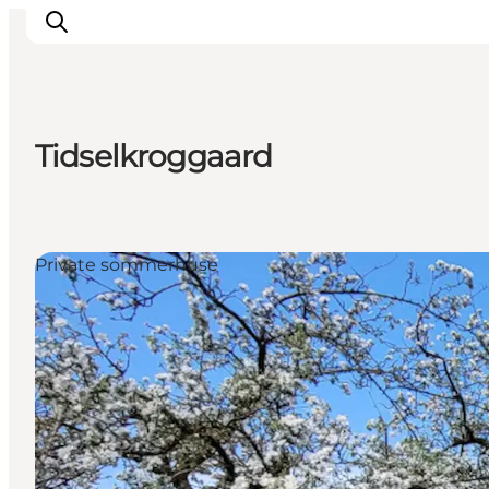
Tidselkroggaard
Overnatning
Spisesteder
Oplevelser
Private sommerhuse
Øhop
Outdoor
Det sker