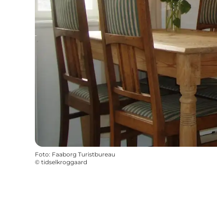
Foto
:
Faaborg Turistbureau
©
tidselkroggaard