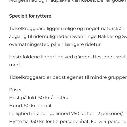
Morgenmad og madpakke kan købes. Der er gode muli
Specielt for ryttere.
Tidselkroggaard ligger i rolige og meget naturskønn
adgang til ridemuligheder i Svanninge Bakker og Sva
overnatningssted på en længere ridetur.
Hestefoldene ligger lige ved gården. Hestene trækkes
med.
Tidselkroggaard er bedst egenet til mindre grupper a
Priser:
Hest på fold: 50 kr./hest/nat.
Hund: 50 kr. pr. nat.
Lejlighed inkl. sengelinned 750 kr. for 1-2 personer/n
Hytte fra 350 kr. for 1-2 personer/nat. For 3-4 personer