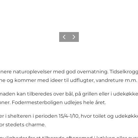
Forrige billede
Næste billede
nere naturoplevelser med god overnatning. Tidselkrog
rne og kommer med ideer til udflugter, vandreture m.m.
maden kan tilberedes over bål, på grillen eller i udekøk
oner. Fodermesterboligen udlejes hele året.
er i shelteren i perioden 15/4-1/10, hvor toilet og udekøkke
 for stedets charme.