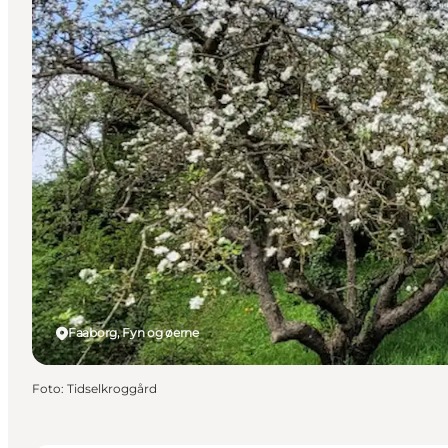
Faaborg, Fyn og øerne
Foto
:
Tidselkroggård