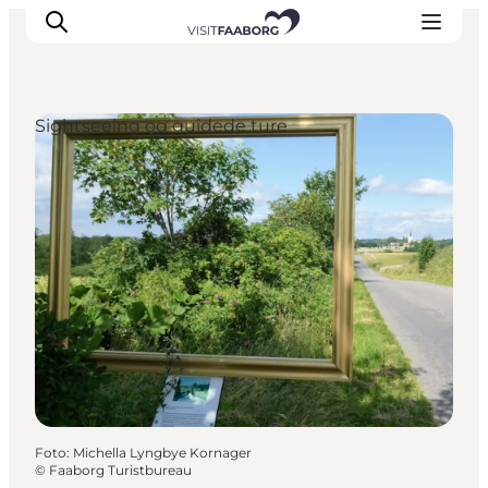
Sightseeing og guidede ture
Overnatning
Spisesteder
Oplevelser
Øhop
Outdoor
Det sker
Foto
:
Michella Lyngbye Kornager
©
Faaborg Turistbureau