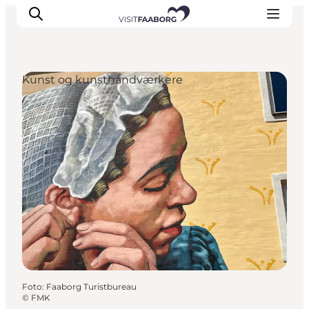
Kunst og kunsthåndværkere
Overnatning
Spisesteder
Oplevelser
Øhop
Outdoor
Det sker
Foto
:
Faaborg Turistbureau
©
FMK