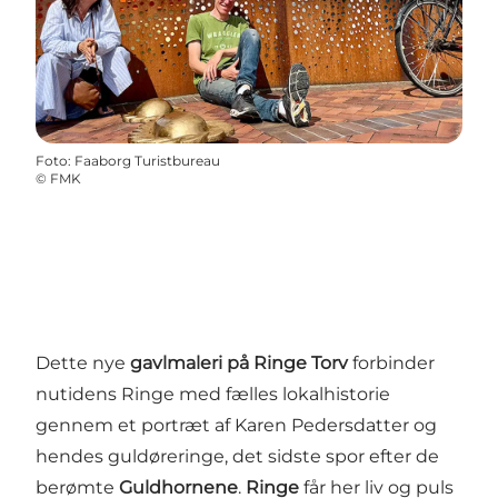
Foto
:
Faaborg Turistbureau
©
FMK
Dette nye
gavlmaleri på Ringe Torv
forbinder
nutidens Ringe med fælles lokalhistorie
gennem et portræt af Karen Pedersdatter og
hendes guldøreringe, det sidste spor efter de
berømte
Guldhornene
.
Ringe
får her liv og puls