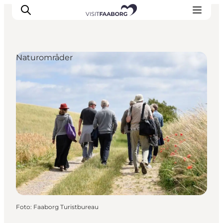
Naturområder
Overnatning
Spisesteder
Oplevelser
Øhop
Outdoor
Det sker
Foto
:
Faaborg Turistbureau