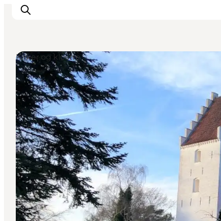
Kirker og klostre
Overnatning
Spisesteder
Oplevelser
Øhop
Outdoor
Det sker