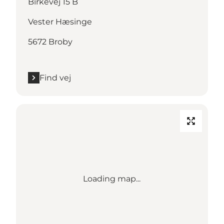
Birkevej 15 B
Vester Hæsinge
5672 Broby
Find vej
Loading map...