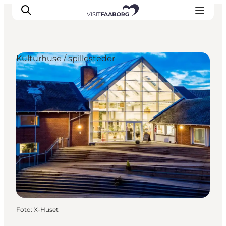
Kulturhuse / spillesteder
Overnatning
Spisesteder
Oplevelser
Øhop
Outdoor
Det sker
Foto
:
X-Huset