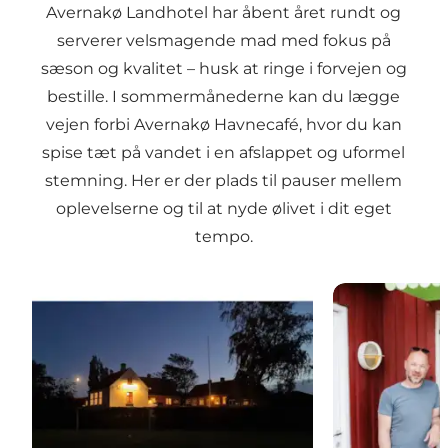
Avernakø Landhotel har åbent året rundt og
serverer velsmagende mad med fokus på
sæson og kvalitet – husk at ringe i forvejen og
bestille. I sommermånederne kan du lægge
vejen forbi Avernakø Havnecafé, hvor du kan
spise tæt på vandet i en afslappet og uformel
stemning. Her er der plads til pauser mellem
oplevelserne og til at nyde ølivet i dit eget
tempo.
Avernakø Landhotel - spisested
Avernakø Hav