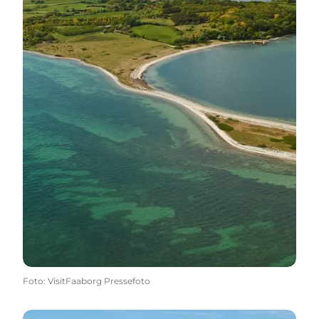
Foto
:
VisitFaaborg Pressefoto
Læs mere