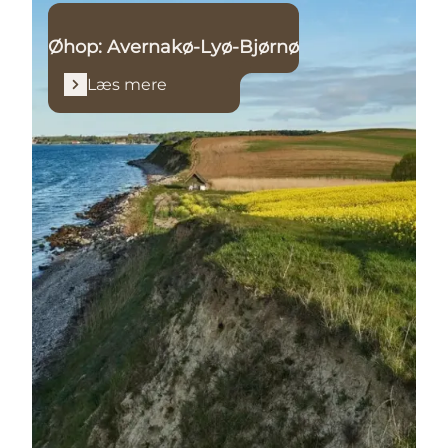
Øhop: Avernakø-Lyø-Bjørnø
Læs mere