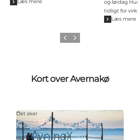
Læs mere
og lørdag Husk
tidligt for virke
Læs mere
Forrige billede
Næste billede
Kort over Avernakø
Det sker