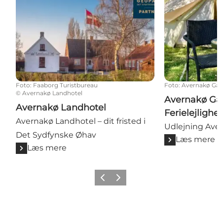
Foto
:
Faaborg Turistbureau
Foto
:
Avernakø Gå
©
Avernakø Landhotel
Avernakø Gå
Avernakø Landhotel
Ferielejlighe
Avernakø Landhotel – dit fristed i
Udlejning Ave
Det Sydfynske Øhav
Læs mere
Læs mere
Forrige billede
Næste billede