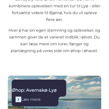
kombinere oplevelsen med en tur til Lyø – eller
fortsætte videre til Bjørnø, hvis du vil opleve
flere øer.
Hver ø har sin egen stemning og oplevelser, og
sammen giver de et varieret indblik i ølivet. Du
kan læse mere om ruter, færger og
planlægning på
vores side om øhop i øhavet
.
Læs mere
Øhop: Avernakø-Lyø
Læs mere