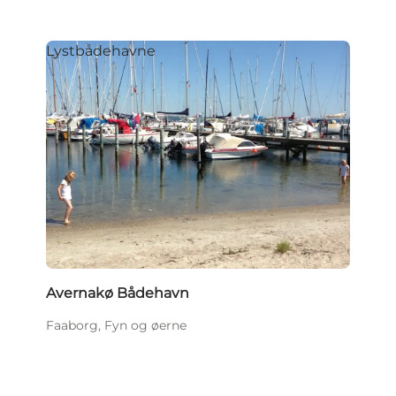
Lystbådehavne
Avernakø Bådehavn
Faaborg, Fyn og øerne