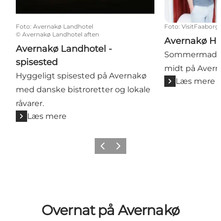
Foto
:
Avernakø Landhotel
Foto
:
VisitFaaborg
©
Avernakø Landhotel aften
Avernakø H
Avernakø Landhotel -
Sommermad, gr
spisested
midt på Avern
Hyggeligt spisested på Avernakø
Læs mere
med danske bistroretter og lokale
råvarer.
Læs mere
Forrige billede
Næste billede
Overnat på Avernakø