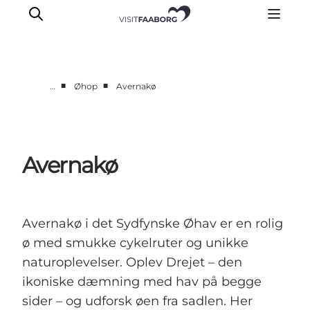
■
■
…
Øhop
Avernakø
Overnatning
Spisesteder
Oplevelser
Avernakø
Øhop
Outdoor
Det sker
Avernakø i det Sydfynske Øhav er en rolig
ø med smukke cykelruter og unikke
naturoplevelser. Oplev Drejet – den
ikoniske dæmning med hav på begge
sider – og udforsk øen fra sadlen. Her