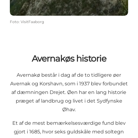
Foto
:
VisitFaaborg
Avernakøs historie
Avernakø består i dag af de to tidligere øer
Avernak og Korshavn, som i 1937 blev forbundet
af dæmningen Drejet. Øen har en lang historie
præget af landbrug og livet i det Sydfynske
Øhav.
Et af de mest bemærkelsesværdige fund blev
gjort i 1685, hvor seks guldskåle med soltegn