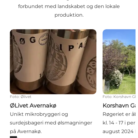
forbundet med landskabet og den lokale
produktion.
ØLivet Avernakø
Korshavn Gam
Foto
:
Ølivet
Foto
:
Korshavn Gl.
ØLivet Avernakø
Korshavn Ga
Unikt mikrobryggeri og
Røgeriet er åb
surdejsbageri med ølsmagninger
kl. 14 - 17 i per
på Avernakø.
august 2024 