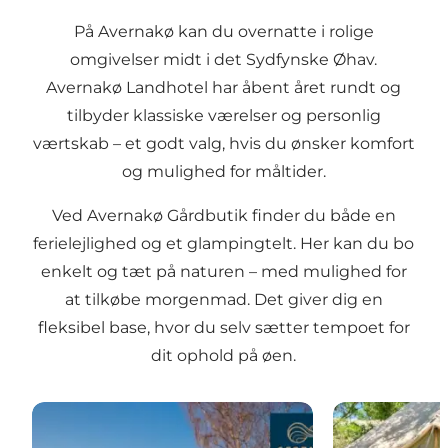
På Avernakø kan du overnatte i rolige
omgivelser midt i det Sydfynske Øhav.
Avernakø Landhotel har åbent året rundt og
tilbyder klassiske værelser og personlig
værtskab – et godt valg, hvis du ønsker komfort
og mulighed for måltider.
Ved Avernakø Gårdbutik finder du både en
ferielejlighed og et glampingtelt. Her kan du bo
enkelt og tæt på naturen – med mulighed for
at tilkøbe morgenmad. Det giver dig en
fleksibel base, hvor du selv sætter tempoet for
dit ophold på øen.
Avernakø Landhotel
Avernakø Gårdb