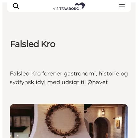
Falsled Kro
Overnatning
Spisesteder
Oplevelser
Falsled Kro forener gastronomi, historie og
Øhop
sydfynsk idyl med udsigt til Øhavet
Outdoor
Det sker
Hoteller