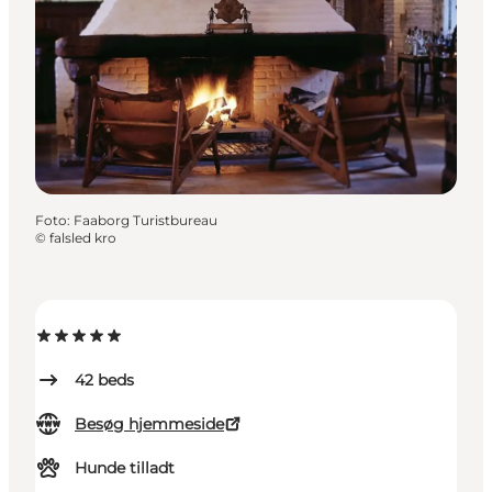
Foto
:
Faaborg Turistbureau
©
falsled kro
42
beds
Besøg hjemmeside
Hunde tilladt