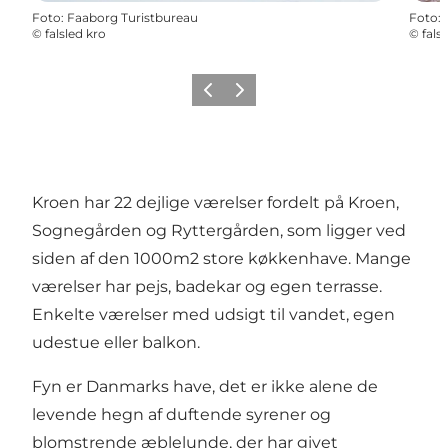
Foto
:
Faaborg Turistbureau
Foto
:
©
falsled kro
©
fals
Forrige billede
Næste billede
Kroen har 22 dejlige værelser fordelt på Kroen,
Sognegården og Ryttergården, som ligger ved
siden af den 1000m2 store køkkenhave. Mange
værelser har pejs, badekar og egen terrasse.
Enkelte værelser med udsigt til vandet, egen
udestue eller balkon.
Fyn er Danmarks have, det er ikke alene de
levende hegn af duftende syrener og
blomstrende æblelunde, der har givet