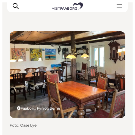
Cafeer
Overnatning
Spisesteder
Oplevelser
Øhop
Outdoor
Det sker
Faaborg, Fyn og øerne
Foto
:
Oase Lyø