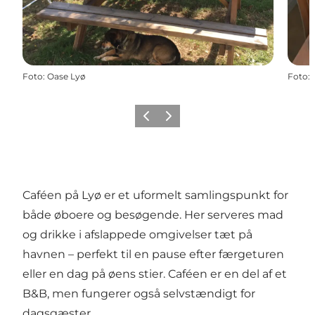
Foto
:
Oase Lyø
Foto
:
Forrige billede
Næste billede
Caféen på Lyø er et uformelt samlingspunkt for
både øboere og besøgende. Her serveres mad
og drikke i afslappede omgivelser tæt på
havnen – perfekt til en pause efter færgeturen
eller en dag på øens stier. Caféen er en del af et
B&B, men fungerer også selvstændigt for
dagsgæster.