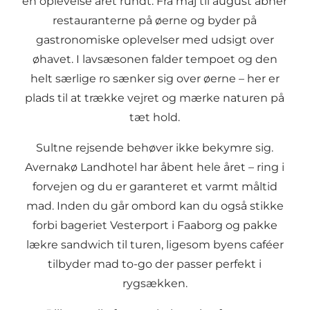
en oplevelse året rundt. Fra maj til august åbner
restauranterne på øerne og byder på
gastronomiske oplevelser med udsigt over
øhavet. I lavsæsonen falder tempoet og den
helt særlige ro sænker sig over øerne – her er
plads til at trække vejret og mærke naturen på
tæt hold.
Sultne rejsende behøver ikke bekymre sig.
Avernakø Landhotel
har åbent hele året – ring i
forvejen og du er garanteret et varmt måltid
mad. Inden du går ombord kan du også stikke
forbi bageriet Vesterport i Faaborg og pakke
lækre sandwich til turen, ligesom byens caféer
tilbyder mad to-go der passer perfekt i
rygsækken.