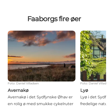
Faaborgs fire øer
Avernakø
Lyø
Foto
:
Daniel Villadsen
Foto
:
Daniel Villad
Avernakø
Lyø
Avernakø i det Sydfynske Øhav er
Lyø i det Syd
en rolig ø med smukke cykelruter
fredelige natu