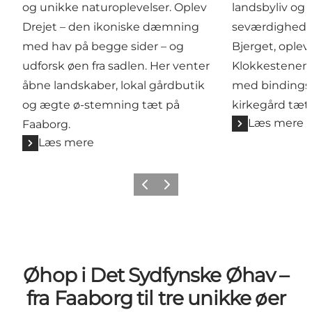
og unikke naturoplevelser. Oplev
landsbyliv og
Drejet – den ikoniske dæmning
seværdigheder
med hav på begge sider – og
Bjerget, ople
udforsk øen fra sadlen. Her venter
Klokkestenen,
åbne landskaber, lokal gårdbutik
med bindings
og ægte ø-stemning tæt på
kirkegård tæt
Læs mere
Faaborg.
Læs mere
Forrige billede
Næste billede
Øhop i Det Sydfynske Øhav –
fra Faaborg til tre unikke øer