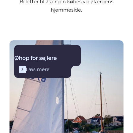
Billetter til øfærgen købes via
øfærgens
hjemmeside
.
Læs mere
Øhop for sejlere
Læs mere