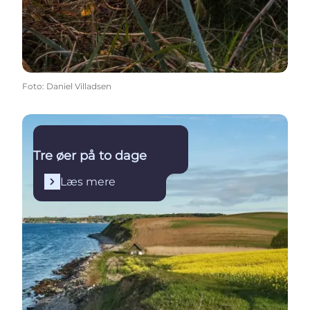
Foto
:
Daniel Villadsen
Læs mere
Tre øer på to dage
Læs mere