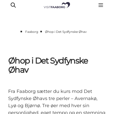
■
■
Faaborg
Øhop i Det Sydfynske Øhav
Overnatning
Spisesteder
Oplevelser
Øhop i Det Sydfynske
Øhop
Øhav
Outdoor
Det sker
Fra Faaborg sætter du kurs mod Det
Sydfynske Øhavs tre perler – Avernakø,
Lyø og Bjørnø. Tre øer med hver sin
personlighed, eget tempo og en stemning