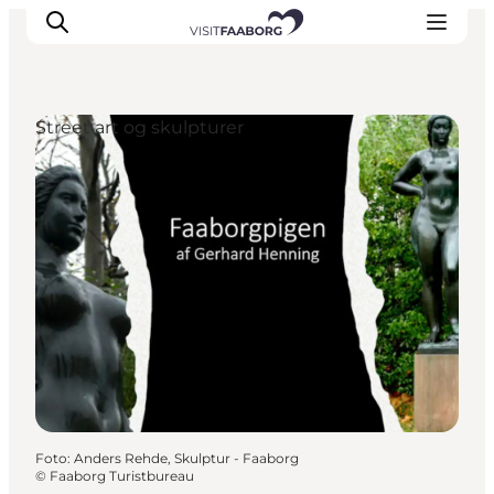
Street art og skulpturer
Overnatning
Spisesteder
Oplevelser
Øhop
Outdoor
Det sker
Foto
:
Anders Rehde, Skulptur - Faaborg
©
Faaborg Turistbureau