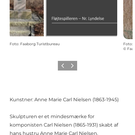
Foto
:
Faaborg Turistbureau
Foto
:
©
Faab
Forrige billede
Næste billede
Kunstner: Anne Marie Carl Nielsen (1863-1945)
Skulpturen er et mindesmærke for
komponisten Carl Nielsen (1865-1931) skabt af
hans hustru Anne Marie Carl Nielsen.