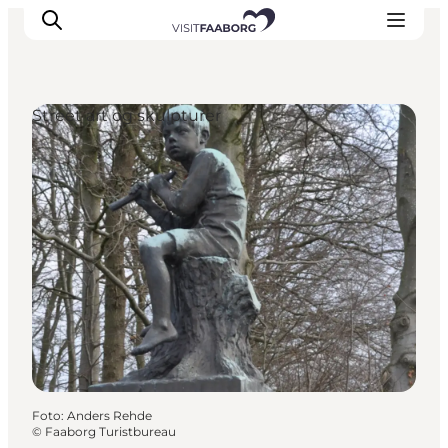
Street art og skulpturer
Overnatning
Spisesteder
Oplevelser
Øhop
Outdoor
Det sker
Foto
:
Anders Rehde
©
Faaborg Turistbureau