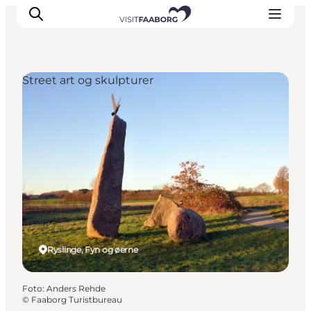
Street art og skulpturer
Overnatning
Spisesteder
Oplevelser
Øhop
Outdoor
Det sker
Ryslinge, Fyn og øerne
Foto
:
Anders Rehde
©
Faaborg Turistbureau