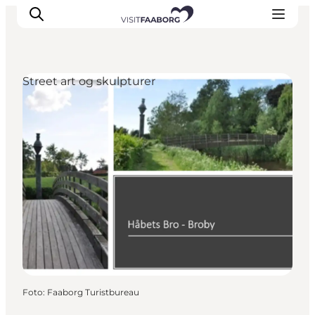
Street art og skulpturer
Overnatning
Spisesteder
Oplevelser
Øhop
Outdoor
Det sker
Foto
:
Faaborg Turistbureau