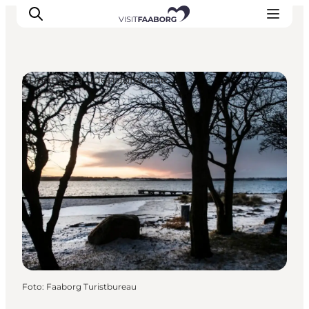
Strande og udendørsbade
Overnatning
Spisesteder
Oplevelser
Øhop
Outdoor
Det sker
Foto
:
Faaborg Turistbureau