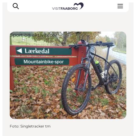
Sport og aktiviteter
Overnatning
Spisesteder
Oplevelser
Øhop
Outdoor
Det sker
Foto
:
Singletracker tm