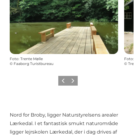
Foto
:
Trente Mølle
Foto
:
©
Faaborg Turistbureau
©
Tren
Forrige billede
Næste billede
Nord for Broby, ligger Naturstyrelsens arealer
Lærkedal. I et fantastisk smukt naturområde
ligger lejrskolen Lærkedal, der i dag drives af