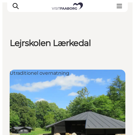
Lejrskolen Lærkedal
Overnatning
Spisesteder
Oplevelser
Utraditionel overnatning
Øhop
Outdoor
Det sker