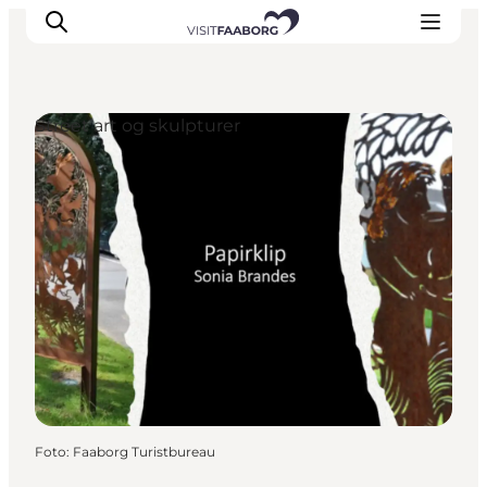
Street art og skulpturer
Overnatning
Spisesteder
Oplevelser
Øhop
Outdoor
Det sker
Foto
:
Faaborg Turistbureau