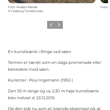
Foto
:
Anders Rehde
Foto
:
©
Faaborg Turistbureau
Forrige billede
Næste billede
En kunstbænk i Ringe ved søen
Termini er tænkt som en slags promenade eller
belvedere mod søen.
Kunstner : Poul Ingemann (1952-)
Den 55 m lange og ca. 2,30 m høje kunstbænk
blev indviet d. 23.12.2015.
Og den står nu som et lysende eksempel på, at