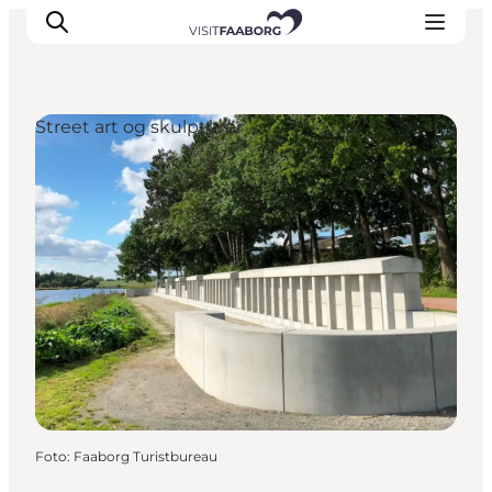
Street art og skulpturer
Overnatning
Spisesteder
Oplevelser
Øhop
Outdoor
Det sker
Foto
:
Faaborg Turistbureau