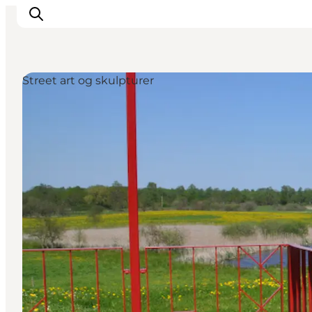
Street art og skulpturer
Overnatning
Spisesteder
Oplevelser
Øhop
Outdoor
Det sker