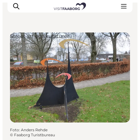
Street art og skulpturer
Overnatning
Spisesteder
Oplevelser
Øhop
Outdoor
Det sker
Foto
:
Anders Rehde
©
Faaborg Turistbureau