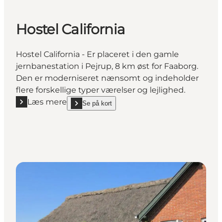
Hostel California
Hostel California - Er placeret i den gamle
jernbanestation i Pejrup, 8 km øst for Faaborg.
Den er moderniseret nænsomt og indeholder
flere forskellige typer værelser og lejlighed.
Læs mere
Se på kort
Læs mere "Hostel California"
show Hostel California on_map