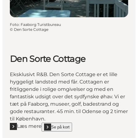
Foto
:
Faaborg Turistbureau
©
Den Sorte Cottage
Den Sorte Cottage
Eksklusivt R&B. Den Sorte Cottage er et lille
hyggeligt landsted med får. Cottagen er
fritliggende i rolige omgivelser og med en
fantastisk udsigt over det sydfynske øhav. Vi er
tæt på Faaborg, museer, golf, badestrand og
gode restauranter. 45 min. til Odense og 2 timer
til København.
Læs mere
Se på kort
Læs mere "Den Sorte Cottage"
show Den Sorte Cottage on_map