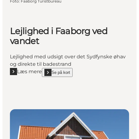
Foto
:
Faaborg Turistbureau
Lejlighed i Faaborg ved
vandet
Lejlighed med udsigt over det Sydfynske øhav
og direkte til badestrand
Læs mere
Se på kort
Læs mere "Lejlighed i Faaborg ved vandet"
show Lejlighed i Faaborg ved vandet on_map