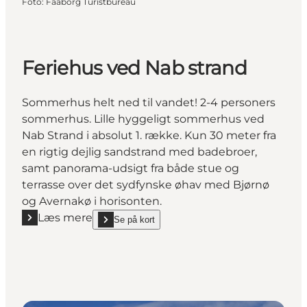
Foto
:
Faaborg Turistbureau
Feriehus ved Nab strand
Sommerhus helt ned til vandet! 2-4 personers
sommerhus. Lille hyggeligt sommerhus ved
Nab Strand i absolut 1. række. Kun 30 meter fra
en rigtig dejlig sandstrand med badebroer,
samt panorama-udsigt fra både stue og
terrasse over det sydfynske øhav med Bjørnø
og Avernakø i horisonten.
Læs mere
Se på kort
Læs mere "Feriehus ved Nab strand"
show Feriehus ved Nab strand on_map