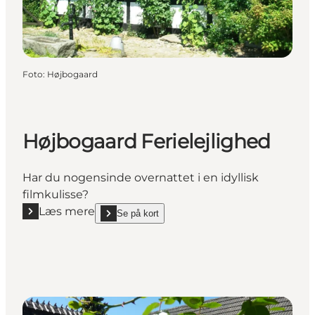
Foto
:
Højbogaard
Højbogaard Ferielejlighed
Har du nogensinde overnattet i en idyllisk
filmkulisse?
Læs mere
Se på kort
Læs mere "Højbogaard Ferielejlighed"
show Højbogaard Ferielejlighed on_map