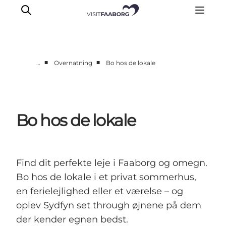
■
■
…
Overnatning
Bo hos de lokale
Overnatning
Spisesteder
Oplevelser
Bo hos de lokale
Øhop
Outdoor
Det sker
Find dit perfekte leje i Faaborg og omegn.
Bo hos de lokale i et privat sommerhus,
en ferielejlighed eller et værelse – og
oplev Sydfyn set through øjnene på dem
der kender egnen bedst.