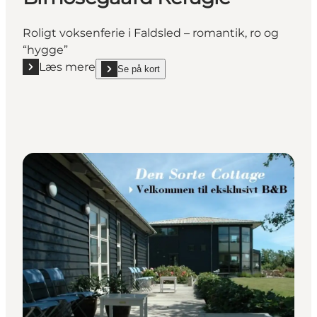
Roligt voksenferie i Faldsled – romantik, ro og
“hygge”
Læs mere
Se på kort
Læs mere "Bimosegaard Refugie"
show Bimosegaard Refugie on_map