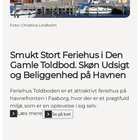
Foto
:
Christina Lindholm
Smukt Stort Feriehus i Den
Gamle Toldbod. Skøn Udsigt
og Beliggenhed på Havnen
Feriehus Toldboden er et attraktivt feriehus på
havnefronten i Faaborg, hvor der er et pragtfuld
miljø, som er en oplevelse i sig selv.
Læs mere
Se på kort
Læs mere "Smukt Stort Feriehus i Den Gamle Toldb
show Smukt Stort Feriehus i Den Gamle Toldbod. S