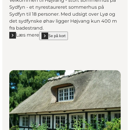
Velkommen til Højvang - stort sommerhus på
Sydfyn - et nyrestaureret sommerhus på
Sydfyn til 18 personer. Med udsigt over Lyø og
det sydfynske øhav ligger Højvang kun 400 m
fra badestrand.
Læs mere
Se på kort
Læs mere "Højvang Feriebolig"
show Højvang Feriebolig on_map