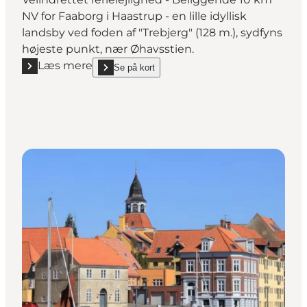
NV for Faaborg i Haastrup - en lille idyllisk
landsby ved foden af "Trebjerg" (128 m.), sydfyns
højeste punkt, nær Øhavsstien.
Læs mere
Se på kort
Læs mere "Ferielejlighed i Haastrup"
show Ferielejlighed i Haastrup on_map